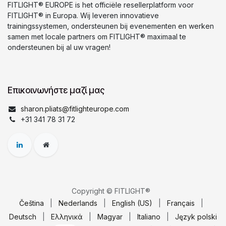
FITLIGHT® EUROPE is het officiële resellerplatform voor
FITLIGHT® in Europa. Wij leveren innovatieve
trainingssystemen, ondersteunen bij evenementen en werken
samen met locale partners om FITLIGHT® maximaal te
ondersteunen bij al uw vragen!
Επικοινωνήστε μαζί μας
sharon.pliats@fitlighteurope.com
+31 341 78 31 72
Copyright © FITLIGHT®
Čeština
|
Nederlands
|
English (US)
|
Français
|
Deutsch
|
Ελληνικά
|
Magyar
|
Italiano
|
Język polski