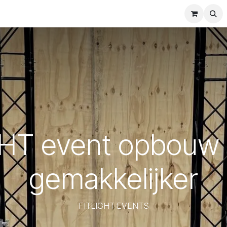
Contact
Laatste Nieuws
About Us
HT event opbouw
gemakkelijker
FITLIGHT EVENTS