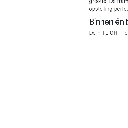
grootte. De fr
opstelling perfec
Binnen én 
De
FITLIGHT lic
Hierdoor kun je:
individuele 
interactieve
meerdere tr
Hoogwaardi
De frames zijn v
geproduceerd
en
Snel op- e
De complete set