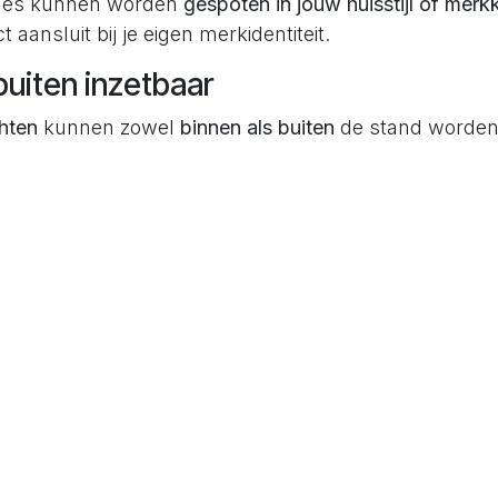
ames kunnen worden
gespoten in jouw huisstijl of merk
t aansluit bij je eigen merkidentiteit.
buiten inzetbaar
hten
kunnen zowel
binnen als buiten
de stand worden 
oefeningen uitvoeren
TEAM challenges
organiseren
ainingsvormen tegelijkertijd demonstreren
ge materialen, lokaal geproduceerd
ervaardigd uit
lichtgewicht aluminium
, worden
in Nede
 voldoen aan professionele event- en beursstandaa
n afbouwen
 wordt geleverd in een
handige flight koffer
, waardoo