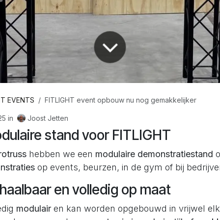
HT EVENTS
FITLIGHT event opbouw nu nog gemakkelijker
Joost Jetten
25
in
ulaire stand voor FITLIGHT
rotruss
hebben we een
modulaire demonstratiestand
o
straties
op events, beurzen, in de gym of bij bedrijv
chaalbaar en volledig op maat
edig
modulair
en kan worden opgebouwd in vrijwel el