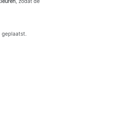
kleuren
, zodat de
geplaatst.
rland
rden.
r transport en